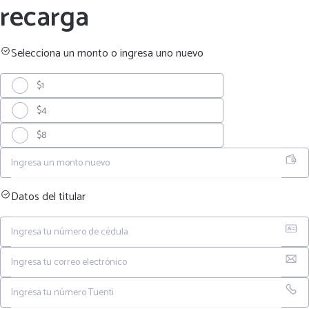
recarga
Selecciona un monto o ingresa uno nuevo
¡Tuenti es chevere como tú!
$1
¡Tuenti es chevere como tú!
¡Tuenti es chevere como tú!
$4
$8
¡Tuenti es chevere como tú!
Ingresa un monto nuevo
Datos del titular
Ingresa tu número de cédula
Ingresa tu correo electrónico
Ingresa tu número Tuenti