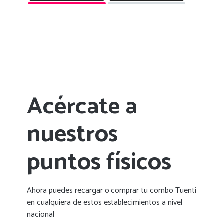
Pantalla de inicio
Tus datos, minutos, SMS y saldo disponible a primera vista
Descargar App Tuenti
Visita nuestras
si tienes
preguntas frecuentes
algunas dudas
Acércate a
nuestros
puntos físicos
Ahora puedes recargar o comprar tu combo Tuenti
en cualquiera de estos establecimientos a nivel
nacional