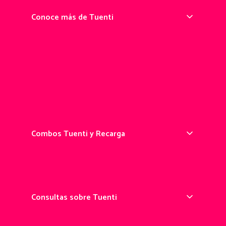
Conoce más de Tuenti
¿Qué es Tuenti?
Pedir tu chip Tuenti
Portarse a Tuenti
App Tuenti
Prepago Tuenti
Combos Tuenti y Recarga
Recarga online
Comprar Combos
Consultas sobre Tuenti
Ayuda