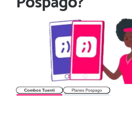
Pospago?
Combos Tuenti
Planes Pospago
Duración
Hasta 30 días
Libre de contratos
Y con un valor de cobro exacto
Cambios
Puedes comprar un Combo Tuenti distinto cada mes