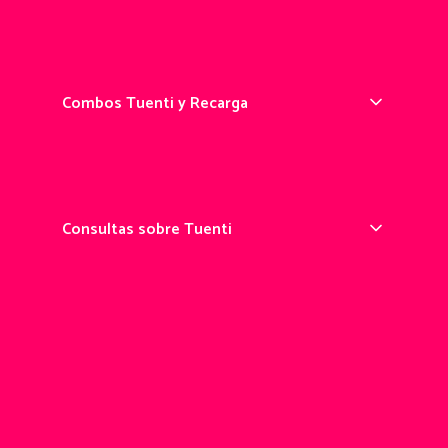
App Tuenti
Prepago Tuenti
Combos Tuenti y Recarga
Recarga online
Comprar Combos
Consultas sobre Tuenti
Ayuda
Ejercicio de derechos
Avisos legales
911
Centro de Transparencia